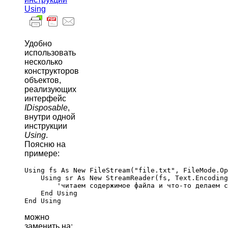
Using
Удобно
использовать
несколько
конструкторов
объектов,
реализующих
интерфейс
IDisposable
,
внутри одной
инструкции
Using
.
Поясню на
примере:
Using fs As New FileStream("file.txt", FileMode.Op
    Using sr As New StreamReader(fs, Text.Encoding
	'читаем содержимое файла и что-то делаем с ним…

    End Using

можно
заменить на: