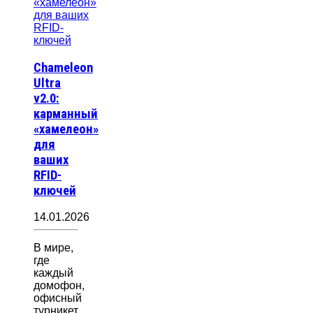
Chameleon
Ultra
v2.0:
карманный
«хамелеон»
для
ваших
RFID-
ключей
14.01.2026
В мире,
где
каждый
домофон,
офисный
турникет