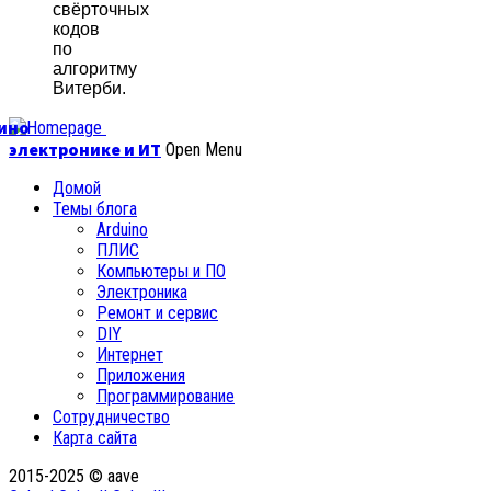
свёрточных
кодов
по
алгоритму
Витерби.
уино
электронике и ИТ
Open Menu
Домой
Темы блога
Arduino
ПЛИС
Компьютеры и ПО
Электроника
Ремонт и сервис
DIY
Интернет
Приложения
Программирование
Сотрудничество
Карта сайта
2015-2025 © aave