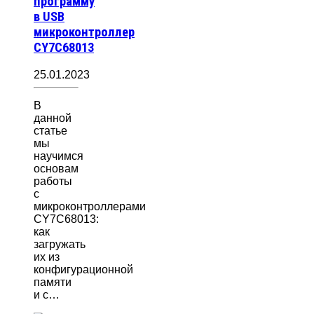
программу
в USB
микроконтроллер
CY7C68013
25.01.2023
В
данной
статье
мы
научимся
основам
работы
с
микроконтроллерами
CY7C68013:
как
загружать
их из
конфигурационной
памяти
и с…