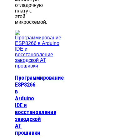
отладочную
плату с
этой
микросхемой.
Программирование
ESP8266
в
Arduino
IDE и
восстановление
заводской
AT
прошивки