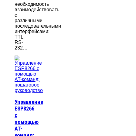
необходимость
взаимодействовать
с
различными
последовательными
интерфейсами:
TTL,
RS-
232…
Управление
ESP8266
с
помощью
AT-
команд: