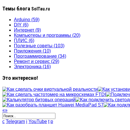
Темы блога
SolTau.ru
Arduino
(59)
DIY
(6)
Интернет
(9)
Компьютеры и программы
(20)
ПЛИС
(6)
Полезные советы
(103)
Приложения
(10)
Программирование
(34)
Ремонт и сервис
(29)
Электроника
(16)
Это интересно!
«
»
c
Telegram
i
YouTube
t
p