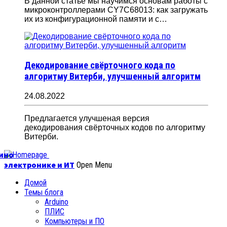
В данной статье мы научимся основам работы с
микроконтроллерами CY7C68013: как загружать
их из конфигурационной памяти и с…
Декодирование свёрточного кода по
алгоритму Витерби, улучшенный алгоритм
24.08.2022
Предлагается улучшеная версия
декодирования свёрточных кодов по алгоритму
Витерби.
уино
электронике и ИТ
Open Menu
Домой
Темы блога
Arduino
ПЛИС
Компьютеры и ПО