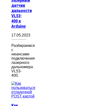
лазерный
датчик
дальности
VL53-
400 к
Arduino
17.05.2023
Разбираемся
с
нюансами
подключения
лазерного
дальномера
VL53-
400.
Как