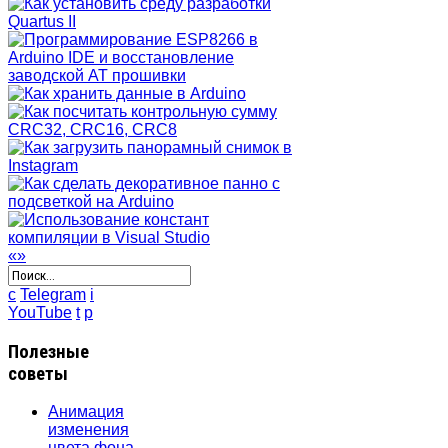
«
»
c
Telegram
i
YouTube
t
p
Полезные
советы
Анимация
изменения
цвета фона