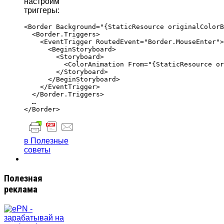
настроим
триггеры:
<Border Background="{StaticResource originalColorB
  <Border.Triggers>

    <EventTrigger RoutedEvent="Border.MouseEnter">

      <BeginStoryboard>

        <Storyboard>

          <ColorAnimation From="{StaticResource or
        </Storyboard>

      </BeginStoryboard>

    </EventTrigger>

  </Border.Triggers>

  …

в Полезные
советы
Полезная
реклама