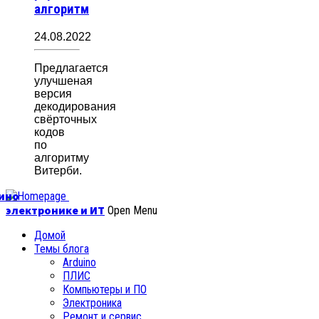
алгоритм
24.08.2022
Предлагается
улучшеная
версия
декодирования
свёрточных
кодов
по
алгоритму
Витерби.
уино
электронике и ИТ
Open Menu
Домой
Темы блога
Arduino
ПЛИС
Компьютеры и ПО
Электроника
Ремонт и сервис