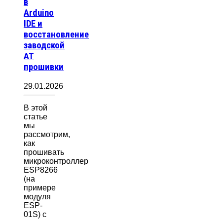
в
Arduino
IDE и
восстановление
заводской
AT
прошивки
29.01.2026
В этой
статье
мы
рассмотрим,
как
прошивать
микроконтроллер
ESP8266
(на
примере
модуля
ESP-
01S) с