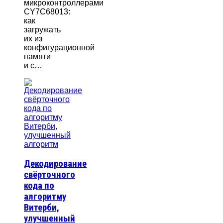
микроконтроллерами
CY7C68013:
как
загружать
их из
конфигурационной
памяти
и с…
Декодирование
свёрточного
кода по
алгоритму
Витерби,
улучшенный