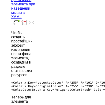
элемента при
наведении
мыши в
XAML
Чтобы
создать
простейший
эффект
изменения
цвета фона
элемента,
создадим в
разделе
статических
ресурсов:
<Color x:Key="selectedColor" A="255" R="191" G="19
<Color x:Key="originalColor" A="255" R="230" G="23
Теперь для
элемента