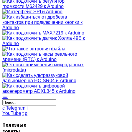
«
»
c
Telegram
i
YouTube
t
p
Полезные
советы