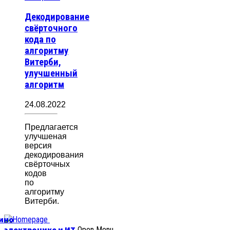
Декодирование
свёрточного
кода по
алгоритму
Витерби,
улучшенный
алгоритм
24.08.2022
Предлагается
улучшеная
версия
декодирования
свёрточных
кодов
по
алгоритму
Витерби.
уино
электронике и ИТ
Open Menu