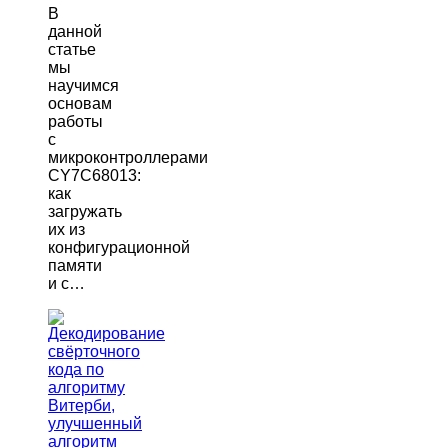
В
данной
статье
мы
научимся
основам
работы
с
микроконтроллерами
CY7C68013:
как
загружать
их из
конфигурационной
памяти
и с…