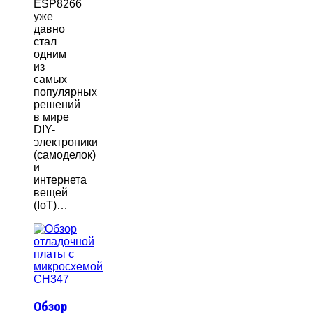
ESP8266
уже
давно
стал
одним
из
самых
популярных
решений
в мире
DIY-
электроники
(самоделок)
и
интернета
вещей
(IoT)…
Обзор