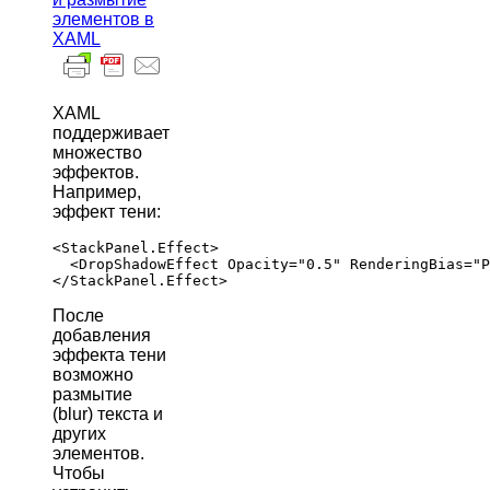
элементов в
XAML
XAML
поддерживает
множество
эффектов.
Например,
эффект тени:
<StackPanel.Effect>

  <DropShadowEffect Opacity="0.5" RenderingBias="P
После
добавления
эффекта тени
возможно
размытие
(blur) текста и
других
элементов.
Чтобы