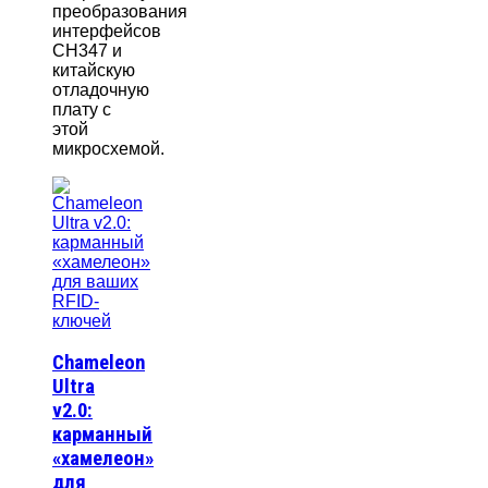
преобразования
интерфейсов
CH347 и
китайскую
отладочную
плату с
этой
микросхемой.
Chameleon
Ultra
v2.0:
карманный
«хамелеон»
для