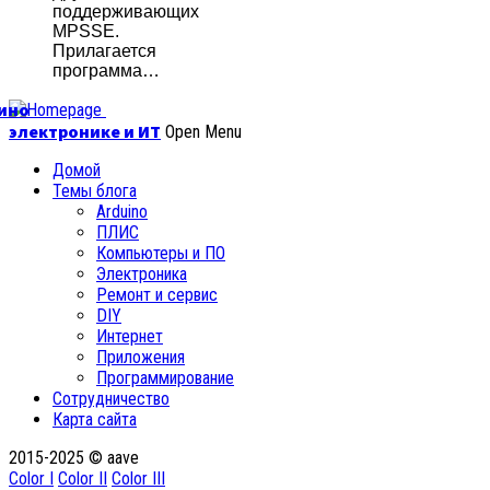
поддерживающих
MPSSE.
Прилагается
программа…
уино
электронике и ИТ
Open Menu
Домой
Темы блога
Arduino
ПЛИС
Компьютеры и ПО
Электроника
Ремонт и сервис
DIY
Интернет
Приложения
Программирование
Сотрудничество
Карта сайта
2015-2025 © aave
Color I
Color II
Color III