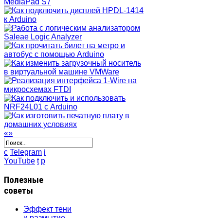
«
»
c
Telegram
i
YouTube
t
p
Полезные
советы
Эффект тени
и размытие