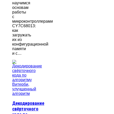
научимся
основам
работы
с
микроконтроллерами
CY7C68013:
как
загружать
их из
конфигурационной
памяти
и с…
Декодирование
свёрточного