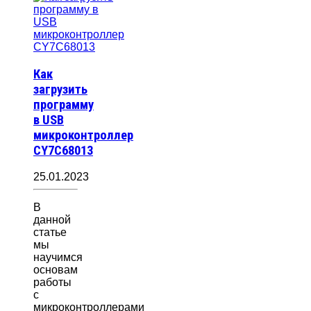
Как
загрузить
программу
в USB
микроконтроллер
CY7C68013
25.01.2023
В
данной
статье
мы
научимся
основам
работы
с
микроконтроллерами