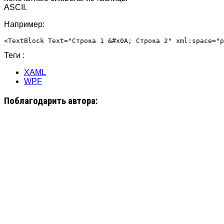
ASCII.
Например:
Теги :
XAML
WPF
Поблагодарить автора: