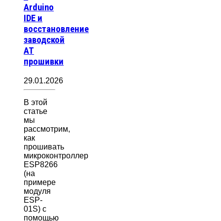
Arduino
IDE и
восстановление
заводской
AT
прошивки
29.01.2026
В этой
статье
мы
рассмотрим,
как
прошивать
микроконтроллер
ESP8266
(на
примере
модуля
ESP-
01S) с
помощью