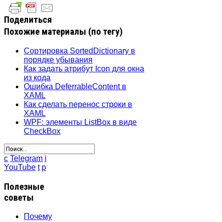
Поделиться
Похожие материалы (по тегу)
Сортировка SortedDictionary в
порядке убывания
Как задать атрибут Icon для окна
из кода
Ошибка DeferrableContent в
XAML
Как сделать перенос строки в
XAML
WPF: элементы ListBox в виде
CheckBox
c
Telegram
i
YouTube
t
p
Полезные
советы
Почему