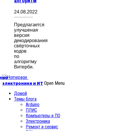
алгоритм
24.08.2022
Предлагается
улучшеная
версия
декодирования
свёрточных
кодов
по
алгоритму
Витерби.
уино
электронике и ИТ
Open Menu
Домой
Темы блога
Arduino
ПЛИС
Компьютеры и ПО
Электроника
Ремонт и сервис