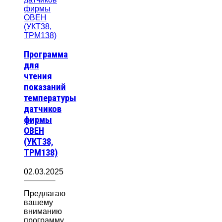
Программа
для
чтения
показаний
температуры
датчиков
фирмы
ОВЕН
(УКТ38,
ТРМ138)
02.03.2025
Предлагаю
вашему
вниманию
программу