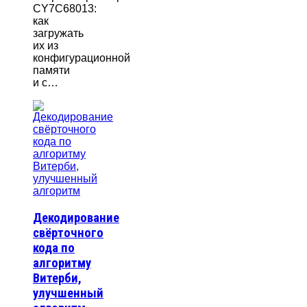
CY7C68013:
как
загружать
их из
конфигурационной
памяти
и с…
Декодирование
свёрточного
кода по
алгоритму
Витерби,
улучшенный