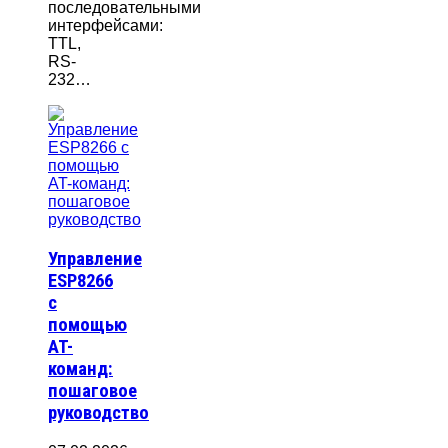
последовательными
интерфейсами:
TTL,
RS-
232…
Управление
ESP8266
с
помощью
AT-
команд:
пошаговое
руководство