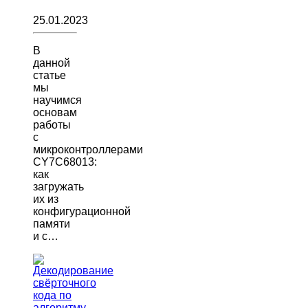
25.01.2023
В
данной
статье
мы
научимся
основам
работы
с
микроконтроллерами
CY7C68013:
как
загружать
их из
конфигурационной
памяти
и с…