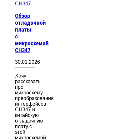
Обзор
отладочной
платы
с
микросхемой
CH347
30.01.2026
Хочу
рассказать
про
микросхему
преобразования
интерфейсов
CH347 и
китайскую
отладочную
плату с
этой
микросхемой.