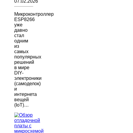
07.02.2026
Микроконтроллер
ESP8266
уже
давно
стал
одним
из
самых
популярных
решений
в мире
DIY-
электроники
(самоделок)
и
интернета
вещей
(IoT)…