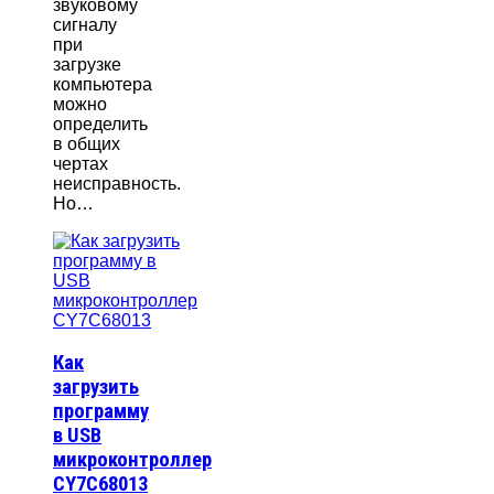
звуковому
сигналу
при
загрузке
компьютера
можно
определить
в общих
чертах
неисправность.
Но…
Как
загрузить
программу
в USB
микроконтроллер
CY7C68013