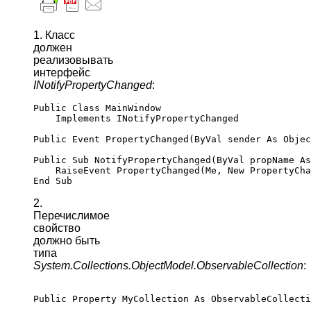
1. Класс
должен
реализовывать
интерфейс
INotifyPropertyChanged
:
Public Class MainWindow

    Implements INotifyPropertyChanged

Public Event PropertyChanged(ByVal sender As Objec
Public Sub NotifyPropertyChanged(ByVal propName As
    RaiseEvent PropertyChanged(Me, New PropertyCha
2.
Перечислимое
свойство
должно быть
типа
System.Collections.ObjectModel.ObservableCollection
: