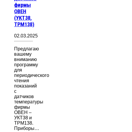
фирмы
ОВЕН
(УКТ38,
ТРМ138)
02.03.2025
Предлагаю
вашему
вниманию
программу
для
периодического
чтения
показаний
с
датчиков
температуры
фирмы
ОВЕН –
УКТ38 и
ТРМ138.
Приборы…