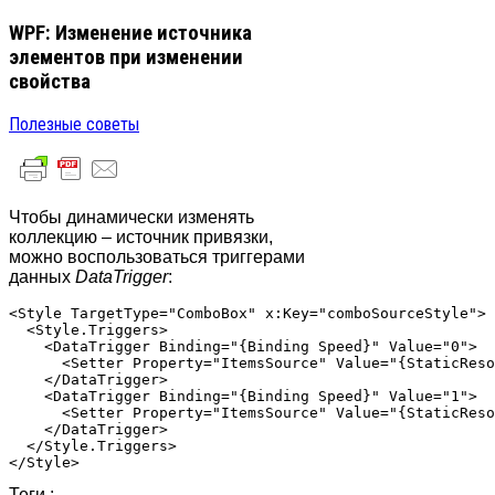
WPF: Изменение источника
элементов при изменении
свойства
Полезные советы
Чтобы динамически изменять
коллекцию – источник привязки,
можно воспользоваться триггерами
данных
DataTrigger
:
<Style TargetType="ComboBox" x:Key="comboSourceStyle">

  <Style.Triggers>

    <DataTrigger Binding="{Binding Speed}" Value="0">

      <Setter Property="ItemsSource" Value="{StaticReso
    </DataTrigger>

    <DataTrigger Binding="{Binding Speed}" Value="1">

      <Setter Property="ItemsSource" Value="{StaticReso
    </DataTrigger>

  </Style.Triggers>

Теги :