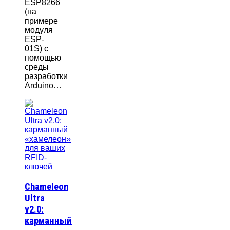
ESP8266
(на
примере
модуля
ESP-
01S) с
помощью
среды
разработки
Arduino…
Chameleon
Ultra
v2.0:
карманный