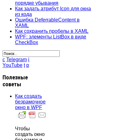
порядке убывания
Как задать атрибут Icon для окна
из кода
Ошибка DeferrableContent в
XAML
Как сохранить пробелы в XAML
WPF: элементы ListBox в виде
CheckBox
c
Telegram
i
YouTube
t
p
Полезные
советы
Как создать
безрамочное
окно в WPF
Чтобы
создать окно
без рамок и