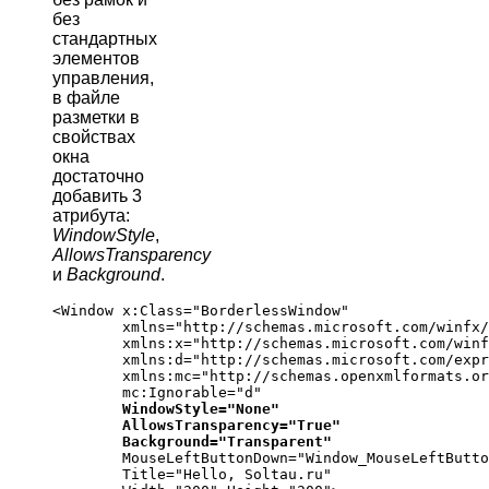
без
стандартных
элементов
управления,
в файле
разметки в
свойствах
окна
достаточно
добавить 3
атрибута:
WindowStyle
,
AllowsTransparency
и
Background
.
<Window x:Class="BorderlessWindow"

        xmlns="http://schemas.microsoft.com/winfx/
        xmlns:x="http://schemas.microsoft.com/winf
        xmlns:d="http://schemas.microsoft.com/expr
        xmlns:mc="http://schemas.openxmlformats.or
        mc:Ignorable="d"

WindowStyle="None"
AllowsTransparency="True"
Background="Transparent"
        MouseLeftButtonDown="Window_MouseLeftButto
        Title="Hello, Soltau.ru"
