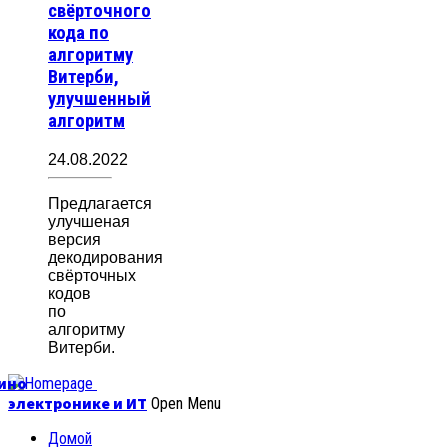
свёрточного
кода по
алгоритму
Витерби,
улучшенный
алгоритм
24.08.2022
Предлагается
улучшеная
версия
декодирования
свёрточных
кодов
по
алгоритму
Витерби.
уино
электронике и ИТ
Open Menu
Домой