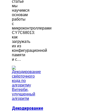
статье
мы
научимся
основам
работы
с
микроконтроллерами
CY7C68013:
как
загружать
их из
конфигурационной
памяти
и с…
Декодирование