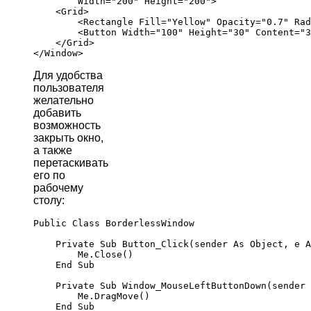
        Width="200" Height="200">

    <Grid>

        <Rectangle Fill="Yellow" Opacity="0.7" Rad
        <Button Width="100" Height="30" Content="З
    </Grid>

Для удобства
пользователя
желательно
добавить
возможность
закрыть окно,
а также
перетаскивать
его по
рабочему
столу:
Public Class BorderlessWindow

    Private Sub Button_Click(sender As Object, e A
        Me.Close()

    End Sub

    Private Sub Window_MouseLeftButtonDown(sender 
        Me.DragMove()

    End Sub
