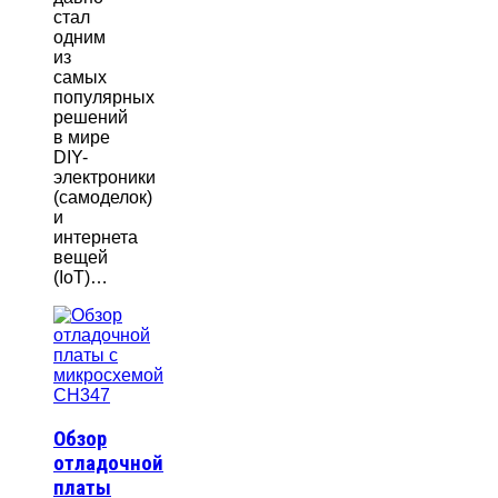
стал
одним
из
самых
популярных
решений
в мире
DIY-
электроники
(самоделок)
и
интернета
вещей
(IoT)…
Обзор
отладочной
платы