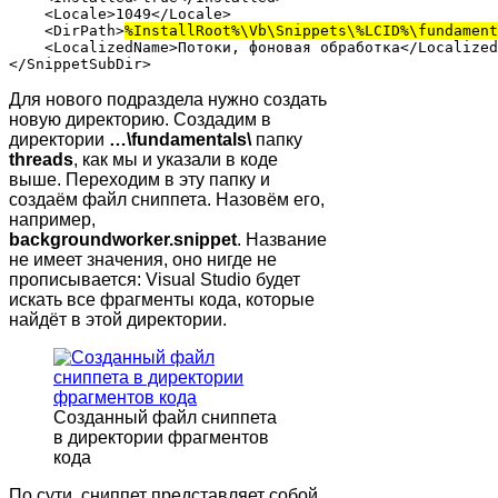
    <Locale>1049</Locale>

    <DirPath>
%InstallRoot%\Vb\Snippets\%LCID%\fundament
    <LocalizedName>Потоки, фоновая обработка</Localized
Для нового подраздела нужно создать
новую директорию. Создадим в
директории
…\fundamentals\
папку
threads
, как мы и указали в коде
выше. Переходим в эту папку и
создаём файл сниппета. Назовём его,
например,
backgroundworker.snippet
.
Название
не имеет значения, оно нигде не
прописывается: Visual Studio будет
искать все фрагменты кода, которые
найдёт в этой директории.
Созданный файл сниппета
в директории фрагментов
кода
По сути, сниппет представляет собой