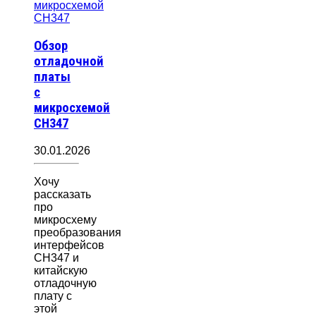
Обзор
отладочной
платы
с
микросхемой
CH347
30.01.2026
Хочу
рассказать
про
микросхему
преобразования
интерфейсов
CH347 и
китайскую
отладочную
плату с
этой