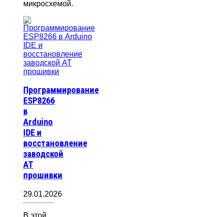
микросхемой.
Программирование
ESP8266
в
Arduino
IDE и
восстановление
заводской
AT
прошивки
29.01.2026
В этой