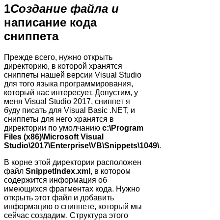
1
Создание файла и
написание кода
сниппета
Прежде всего, нужно открыть
директорию, в которой хранятся
сниппеты нашей версии Visual Studio
для того языка программирования,
который нас интересует. Допустим, у
меня Visual Studio 2017, сниппет я
буду писать для Visual Basic .NET, и
сниппеты для него хранятся в
директории по умолчанию
c:\Program
Files (x86)\Microsoft Visual
Studio\2017\Enterprise\VB\Snippets\1049\
.
В корне этой директории расположен
файл
SnippetIndex.xml
, в котором
содержится информация об
имеющихся фрагментах кода. Нужно
открыть этот файл и добавить
информацию о сниппете, который мы
сейчас создадим. Структура этого