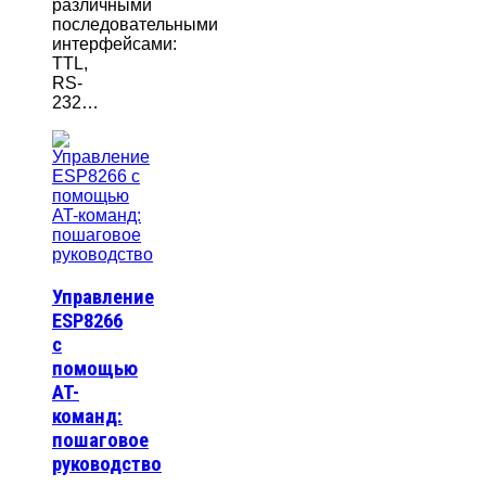
различными
последовательными
интерфейсами:
TTL,
RS-
232…
Управление
ESP8266
с
помощью
AT-
команд:
пошаговое
руководство