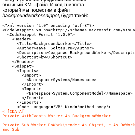
обычный XML-файл. И код сниппета,
который мы поместим в файл
backgroundworker.snippet
, будет такой:
<?xml version="1.0" encoding="utf-8"?>

<CodeSnippets xmlns="http://schemas.microsoft.com/Visua
  <CodeSnippet Format="1.0.0">

    <Header>

      <Title>BackgroundWorker</Title>

      <Author>aave, Soltau.ru</Author>

      <Description>Создание BackgroundWorker</Descripti
      <Shortcut>bw</Shortcut>

    </Header>

    <Snippet>

      <Imports>

        <Import>

          <Namespace>System</Namespace>

        </Import>

        <Import>

          <Namespace>System.ComponentModel</Namespace>

        </Import>

      </Imports>

      <Code Language="VB" Kind="method body">
<![CDATA[

Private WithEvents Worker As BackgroundWorker

Private Sub Worker_DoWork(sender As Object, e As DoWork
End Sub
