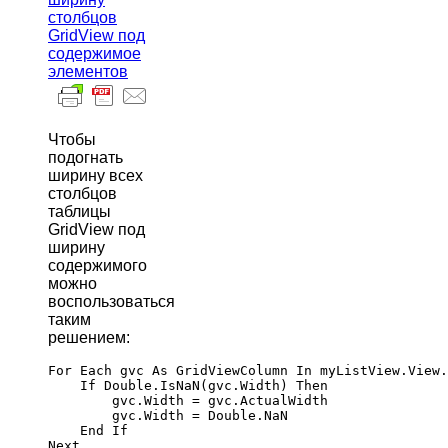
столбцов
GridView под
содержимое
элементов
Чтобы
подогнать
ширину всех
столбцов
таблицы
GridView под
ширину
содержимого
можно
воспользоваться
таким
решением:
For Each gvc As GridViewColumn In myListView.View.
    If Double.IsNaN(gvc.Width) Then

        gvc.Width = gvc.ActualWidth

        gvc.Width = Double.NaN

    End If
