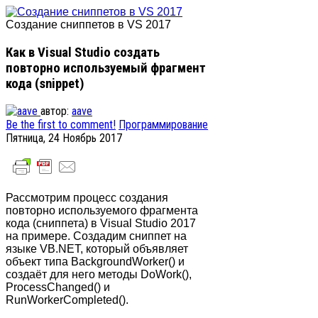
Создание сниппетов в VS 2017
Как в Visual Studio создать
повторно используемый фрагмент
кода (snippet)
автор:
aave
Be the first to comment!
Программирование
Пятница, 24 Ноябрь 2017
Рассмотрим процесс создания
повторно используемого фрагмента
кода (сниппета) в Visual Studio 2017
на примере. Создадим сниппет на
языке VB.NET, который объявляет
объект типа BackgroundWorker() и
создаёт для него методы DoWork(),
ProcessChanged() и
RunWorkerCompleted().