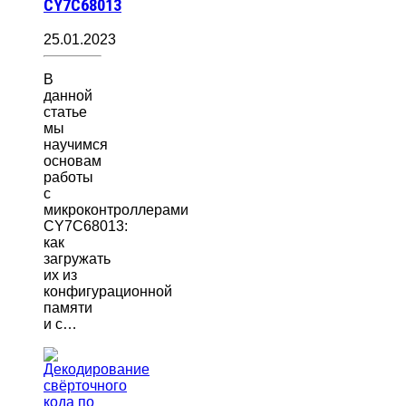
CY7C68013
25.01.2023
В
данной
статье
мы
научимся
основам
работы
с
микроконтроллерами
CY7C68013:
как
загружать
их из
конфигурационной
памяти
и с…