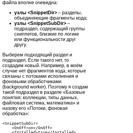
файла вполне очевидна:
узлы <SnippetDir>
– разделы,
объединяющие фрагменты кода;
узлы <SnippetSubDir>
–
подраздел, содержащий группы
сниппетов, близкие по логике
или функциональности друг
другу.
Выберем подходящий раздел и
подраздел. Если такого нет, то
создадим новый. Например, в моём
случае нет фрагментов кода, которые
связаны с потоками исполнения и
фоновыми обработчиками
(background worker). Поэтому я создам
такой подраздел в разделе «Базовые
понятия: коллекции, типы данных,
файловая система, математика» и
назову его «Потоки, фоновая
обработка»:
<SnippetSubDir>

    <OnOff>on</OnOff>

    <Installed>true</Installed>
