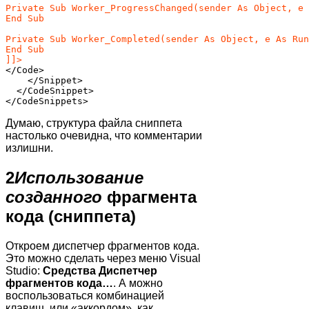
Private Sub Worker_ProgressChanged(sender As Object, e 
End Sub

Private Sub Worker_Completed(sender As Object, e As Run
End Sub

]]>
</Code>

    </Snippet>

  </CodeSnippet>

Думаю, структура файла сниппета
настолько очевидна, что комментарии
излишни.
2
Использование
созданного
фрагмента
кода (сниппета)
Откроем диспетчер фрагментов кода.
Это можно сделать через меню Visual
Studio:
Средства
Диспетчер
фрагментов кода…
. А можно
воспользоваться комбинацией
клавиш, или «аккордом», как