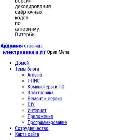
версия
декодирования
свёрточных
кодов
по
алгоритму
Витерби.
б Ардуино
электронике и ИТ
Open Menu
Домой
Темы блога
Arduino
ПЛИС
Компьютеры и ПО
Электроника
Ремонт и сервис
DIY
Интернет
Приложения
Программирование
Сотрудничество
Карта сайта