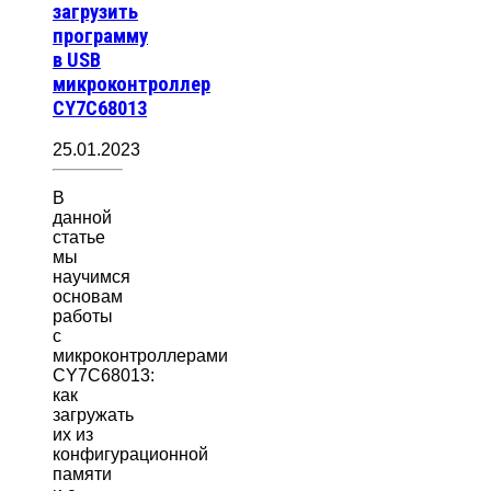
загрузить
программу
в USB
микроконтроллер
CY7C68013
25.01.2023
В
данной
статье
мы
научимся
основам
работы
с
микроконтроллерами
CY7C68013:
как
загружать
их из
конфигурационной
памяти