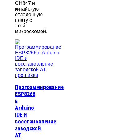
CH347 и
китайскую
отладочную
плату с
этой
микросхемой.
Программирование
ESP8266
в
Arduino
IDE и
восстановление
заводской
AT