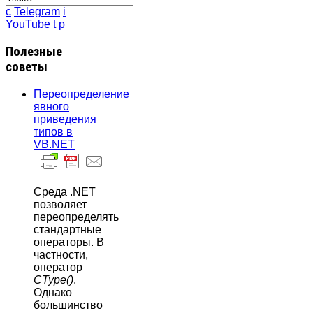
c
Telegram
i
YouTube
t
p
Полезные
советы
Переопределение
явного
приведения
типов в
VB.NET
Среда .NET
позволяет
переопределять
стандартные
операторы. В
частности,
оператор
CType()
.
Однако
большинство