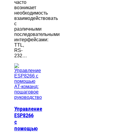
часто
возникает
необходимость
взаимодействовать
с
различными
последовательными
интерфейсами:
TTL,
RS-
232…
Управление
ESP8266
с
помощью