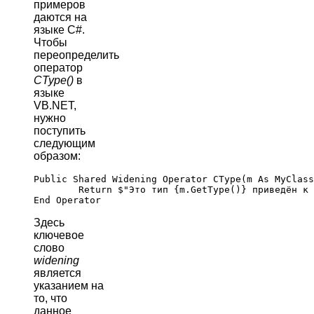
примеров
даются на
языке C#.
Чтобы
переопределить
оператор
CType()
в
языке
VB.NET,
нужно
поступить
следующим
образом:
Public Shared Widening Operator CType(m As MyClass
	Return $"Это тип {m.GetType()} приведён к типу System.String."

Здесь
ключевое
слово
widening
является
указанием на
то, что
данное