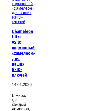
Chameleon
Ultra
v2.0:
карманный
«хамелеон»
для
ваших
RFID-
ключей
14.01.2026
В мире,
где
каждый
домофон,