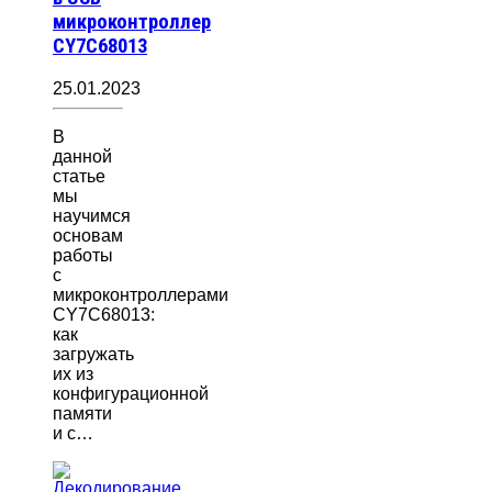
микроконтроллер
CY7C68013
25.01.2023
В
данной
статье
мы
научимся
основам
работы
с
микроконтроллерами
CY7C68013:
как
загружать
их из
конфигурационной
памяти
и с…