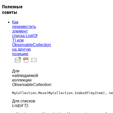
Полезные
советы
Как
переместить
элемент
списка List(Of
T) или
ObservableCollection
на другую
позицию
Для
наблюдаемой
коллекции
ObservableCollection
:
Для списков
List(of T)
: