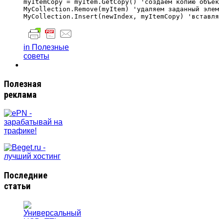
myItemCopy = myItem.GetCopy() 'создаём копию объек
MyCollection.Remove(myItem) 'удаляем заданный элем
in Полезные
советы
Полезная
реклама
Последние
статьи