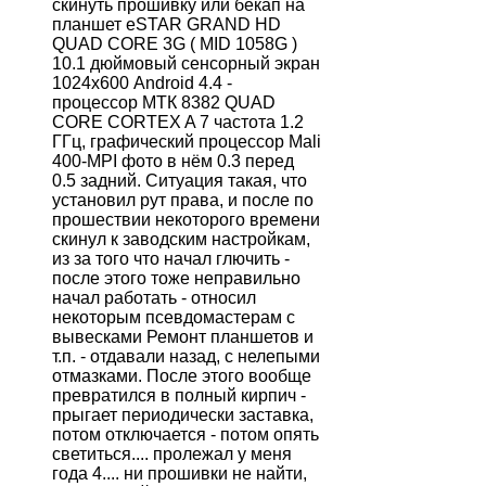
скинуть прошивку или бекап на
планшет eSTAR GRAND HD
QUAD CORE 3G ( MID 1058G )
10.1 дюймовый сенсорный экран
1024х600 Android 4.4 -
процессор МТК 8382 QUAD
CORE CORTEX A 7 частота 1.2
ГГц, графический процессор Mali
400-MPI фото в нём 0.3 перед
0.5 задний. Ситуация такая, что
установил рут права, и после по
прошествии некоторого времени
скинул к заводским настройкам,
из за того что начал глючить -
после этого тоже неправильно
начал работать - относил
некоторым псевдомастерам с
вывесками Ремонт планшетов и
т.п. - отдавали назад, с нелепыми
отмазками. После этого вообще
превратился в полный кирпич -
прыгает периодически заставка,
потом отключается - потом опять
светиться.... пролежал у меня
года 4.... ни прошивки не найти,