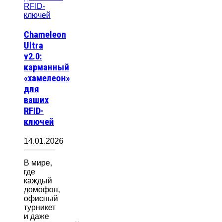
Chameleon
Ultra
v2.0:
карманный
«хамелеон»
для
ваших
RFID-
ключей
14.01.2026
В мире,
где
каждый
домофон,
офисный
турникет
и даже