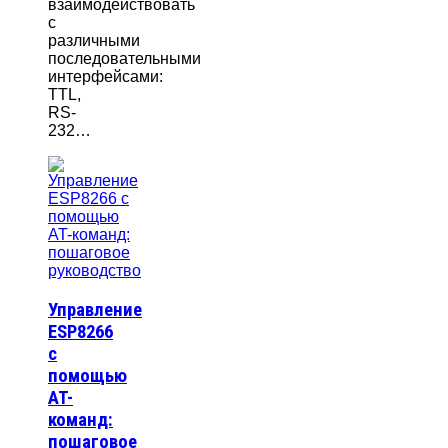
взаимодействовать
с
различными
последовательными
интерфейсами:
TTL,
RS-
232…
Управление
ESP8266
с
помощью
AT-
команд:
пошаговое