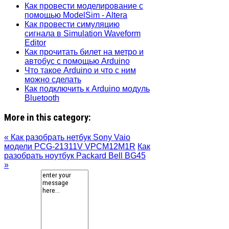
Как провести моделирование с
помощью ModelSim - Altera
Как провести симуляцию
сигнала в Simulation Waveform
Editor
Как прочитать билет на метро и
автобус с помощью Arduino
Что такое Arduino и что с ним
можно сделать
Как подключить к Arduino модуль
Bluetooth
More in this category:
« Как разобрать нетбук Sony Vaio
модели PCG-21311V VPCM12M1R
Как
разобрать ноутбук Packard Bell BG45
»