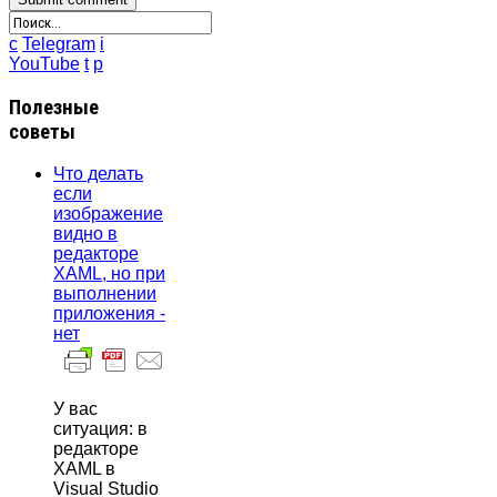
c
Telegram
i
YouTube
t
p
Полезные
советы
Что делать
если
изображение
видно в
редакторе
XAML, но при
выполнении
приложения -
нет
У вас
ситуация: в
редакторе
XAML в
Visual Studio