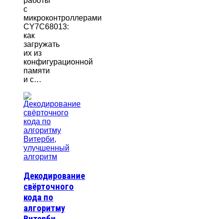
работы
с
микроконтроллерами
CY7C68013:
как
загружать
их из
конфигурационной
памяти
и с…
Декодирование
свёрточного
кода по
алгоритму
Витерби,