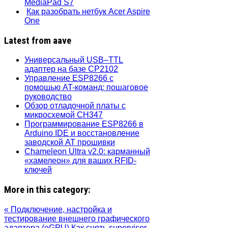
MediaPad S7
Как разобрать нетбук Acer Aspire
One
Latest from aave
Универсальный USB–TTL
адаптер на базе CP2102
Управление ESP8266 с
помощью AT-команд: пошаговое
руководство
Обзор отладочной платы с
микросхемой CH347
Программирование ESP8266 в
Arduino IDE и восстановление
заводской AT прошивки
Chameleon Ultra v2.0: карманный
«хамелеон» для ваших RFID-
ключей
More in this category:
« Подключение, настройка и
тестирование внешнего графического
адаптера (eGPU)
Как снять supervisor