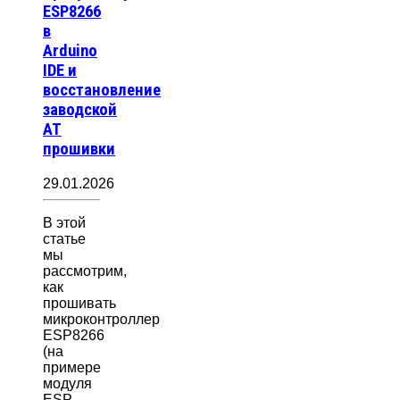
ESP8266
в
Arduino
IDE и
восстановление
заводской
AT
прошивки
29.01.2026
В этой
статье
мы
рассмотрим,
как
прошивать
микроконтроллер
ESP8266
(на
примере
модуля
ESP-