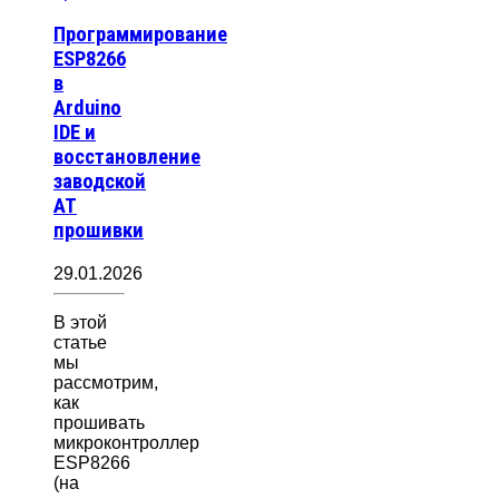
Программирование
ESP8266
в
Arduino
IDE и
восстановление
заводской
AT
прошивки
29.01.2026
В этой
статье
мы
рассмотрим,
как
прошивать
микроконтроллер
ESP8266
(на