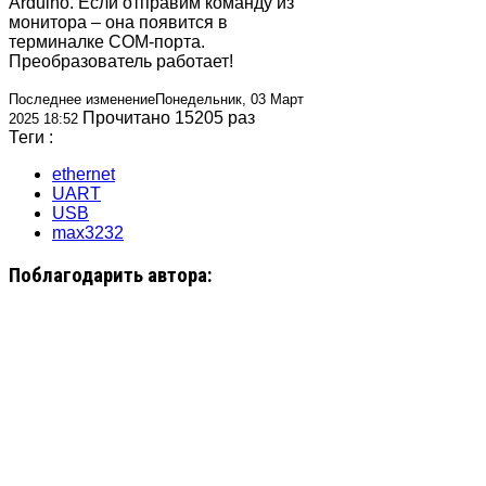
Arduino. Если отправим команду из
монитора – она появится в
терминалке COM-порта.
Преобразователь работает!
Последнее изменениеПонедельник, 03 Март
Прочитано 15205 раз
2025 18:52
Теги :
ethernet
UART
USB
max3232
Поблагодарить автора: