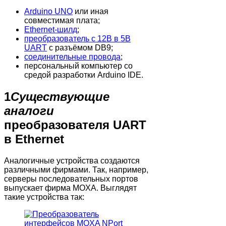
Arduino UNO
или иная
совместимая плата;
Ethernet-шилд
;
преобразователь с 12В в 5В
UART
с разъёмом DB9;
соединительные провода
;
персональный компьютер со
средой разработки Arduino IDE.
1
Существующие
аналоги
преобразователя UART
в Ethernet
Аналогичные устройства создаются
различными фирмами. Так, например,
серверы последовательных портов
выпускает фирма MOXA. Выглядят
такие устройства так: