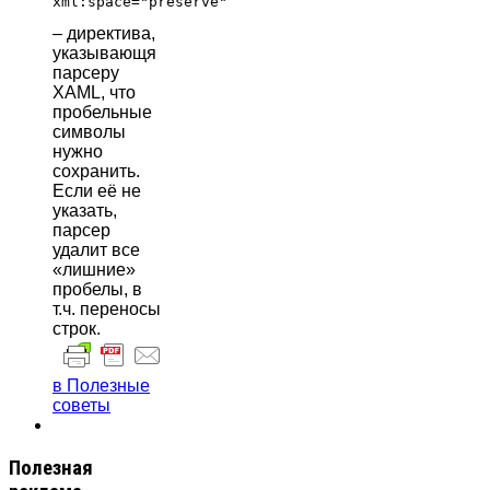
xml:space="preserve"
– директива,
указывающя
парсеру
XAML, что
пробельные
символы
нужно
сохранить.
Если её не
указать,
парсер
удалит все
«лишние»
пробелы, в
т.ч. переносы
строк.
в Полезные
советы
Полезная