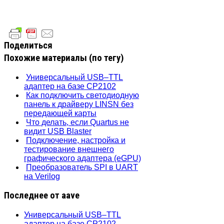
Поделиться
Похожие материалы (по тегу)
Универсальный USB–TTL
адаптер на базе CP2102
Как подключить светодиодную
панель к драйверу LINSN без
передающей карты
Что делать, если Quartus не
видит USB Blaster
Подключение, настройка и
тестирование внешнего
графического адаптера (eGPU)
Преобразователь SPI в UART
на Verilog
Последнее от aave
Универсальный USB–TTL
адаптер на базе CP2102