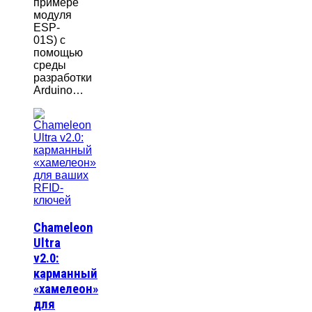
примере
модуля
ESP-
01S) с
помощью
среды
разработки
Arduino…
Chameleon
Ultra
v2.0:
карманный
«хамелеон»
для