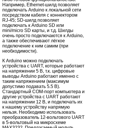
Например, Ethernet-шилд позволяет
подключать Arduino к локальной сети
посредством кабеля c коннектором
RJ-45; SD-шилд позволяет
подключать к Arduino SD или
mini/micro SD карты, и т.д. Шилды
очень просто подключаются к Arduino,
а также обеспечивают лёгкое
подключение к ним самим (при
необходимости).
К Arduino можно подключать
устройства с UART, которые работают
на напряжении 5 В, т.к. цифровые
выводы Arduino работают именно с
таким напряжением (максимум
допустимо подавать 5.5 В).
Стандартный COM-порт компьютера и
другие устройства с UART работают
на напряжении 12 В, и подключать их
к нашему устройству напрямую
нельзя. Необходимо использовать
преобразователь 12-вольтового UART
в 5-вольтовый на микросхеме
MAX3232. Предлагаемый модуль