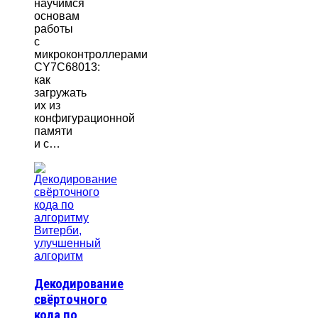
научимся
основам
работы
с
микроконтроллерами
CY7C68013:
как
загружать
их из
конфигурационной
памяти
и с…
Декодирование
свёрточного
кода по