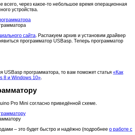
 всего, через какое-то небольшое время операционная
нного устройства.
ограмматора
иального сайта
. Распакуем архив и установим драйвер
появиться программатор USBasp. Теперь программатор
ля USBasp программатора, то вам поможет статья
«Как
s 8 и Windows 10»
.
грамматору
ino Pro Mini согласно приведённой схеме.
рамматору
дами – это будет быстро и надёжно (подробнее
о работе с