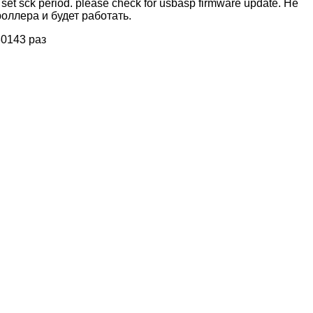
set sck period. please check for usbasp firmware update.
Не
оллера и будет работать.
0143 раз