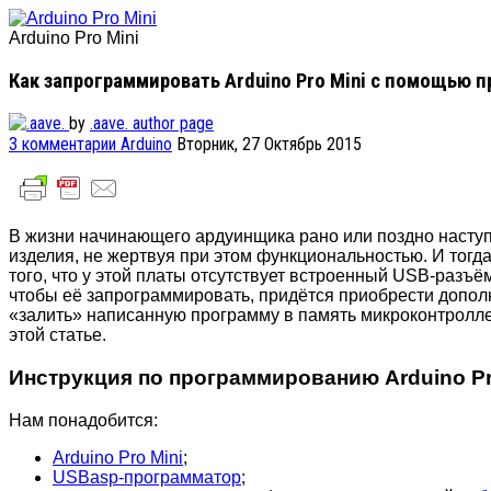
Arduino Pro Mini
Как запрограммировать Arduino Pro Mini с помощью 
by
.aave.
author page
3
комментарии
Arduino
Вторник, 27 Октябрь 2015
В жизни начинающего ардуинщика рано или поздно наступа
изделия, не жертвуя при этом функциональностью. И тогда 
того, что у этой платы отсутствует встроенный USB-разъём
чтобы её запрограммировать, придётся приобрести допол
«залить» написанную программу в память микроконтроллера
этой статье.
Инструкция по программированию Arduino P
Нам понадобится:
Arduino Pro Mini
;
USBasp-программатор
;