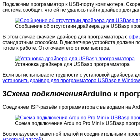
Подключим программатор к USB-порту компьютера. Скорее
система сообщит, что ей не удалось найти драйвер для да
Сообщение об отсутствии драйвера для USBasp пр
В этом случае скачаем драйвер для программатора с
офиц
стандартным способом. В диспетчере устройств должен 
готов к работе. Отключаем его от компьютера.
Установка драйвера для USBasp программатора
Если вы испытываете трудности с установкой драйвера д
установить драйвер для программатора USBasp в Window
3
Схема подключения
Arduino к про
Соединяем ISP-разъём программатора с выводами на Ardu
Схема подключения Arduino Pro Mini к USBasp прог
Воспользуемся макетной платой и соединительными прово
макетной платой
).