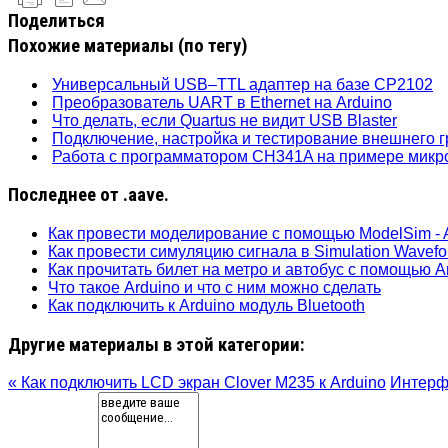
Поделиться
Похожие материалы (по тегу)
Универсальный USB–TTL адаптер на базе CP2102
Преобразователь UART в Ethernet на Arduino
Что делать, если Quartus не видит USB Blaster
Подключение, настройка и тестирование внешнего 
Работа с программатором CH341A на примере микр
Последнее от .aave.
Как провести моделирование с помощью ModelSim - A
Как провести симуляцию сигнала в Simulation Wavefo
Как прочитать билет на метро и автобус с помощью A
Что такое Arduino и что с ним можно сделать
Как подключить к Arduino модуль Bluetooth
Другие материалы в этой категории:
« Как подключить LCD экран Clover M235 к Arduino
Интерфе