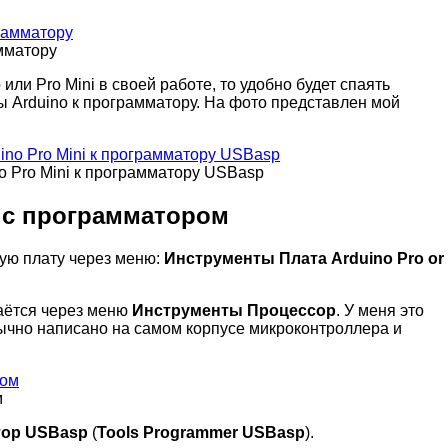
мматору
или Pro Mini в своей работе, то удобно будет спаять
 Arduino к программатору. На фото представлен мой
o Pro Mini к программатору USBasp
 с программатором
ую плату через меню:
Инструменты
Плата
Arduino Pro or
аётся через меню
Инструменты
Процессор
. У меня это
обычно написано на самом корпусе микроконтроллера и
м
тор
USBasp
(
Tools
Programmer
USBasp
).