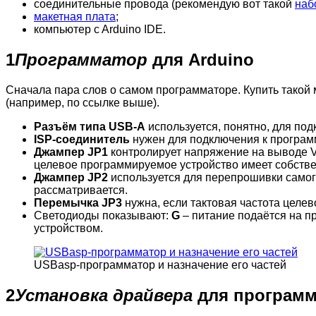
соединительные провода (рекомендую вот такой
наб
макетная плата
;
компьютер c Arduino IDE.
1
Программатор
для Arduino
Сначала пара слов о самом программаторе. Купить такой 
(например, по ссылке выше).
Разъём типа USB-A
используется, понятно, для по
ISP-соединитель
нужен для подключения к програм
Джампер JP1
контролирует напряжение на выводе VC
целевое программируемое устройство имеет собстве
Джампер JP2
используется для перепрошивки самого
рассматривается.
Перемычка JP3
нужна, если тактовая частота целев
Светодиоды показывают:
G
– питание подаётся на п
устройством.
USBasp-программатор и назначение его частей
2
Установка драйвера
для программ