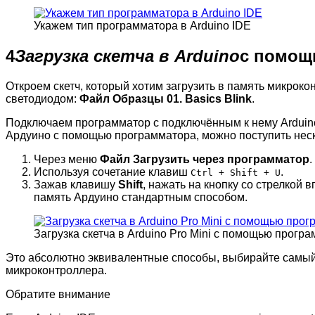
Укажем тип программатора в Arduino IDE
4
Загрузка скетча в Arduino
с помощ
Откроем скетч, который хотим загрузить в память микроко
светодиодом:
Файл
Образцы
01. Basics
Blink
.
Подключаем программатор с подключённым к нему Arduino P
Ардуино с помощью программатора, можно поступить нес
Через меню
Файл
Загрузить через программатор
.
Используя сочетание клавиш
.
Ctrl + Shift + U
Зажав клавишу
Shift
, нажать на кнопку со стрелкой 
память Ардуино стандартным способом.
Загрузка скетча в Arduino Pro Mini с помощью прог
Это абсолютно эквивалентные способы, выбирайте самый 
микроконтроллера.
Обратите внимание