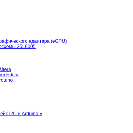
графического адаптера (eGPU)
осхемы 25L8005
ltera
rm Editor
rduino
йс I2C и Arduino »