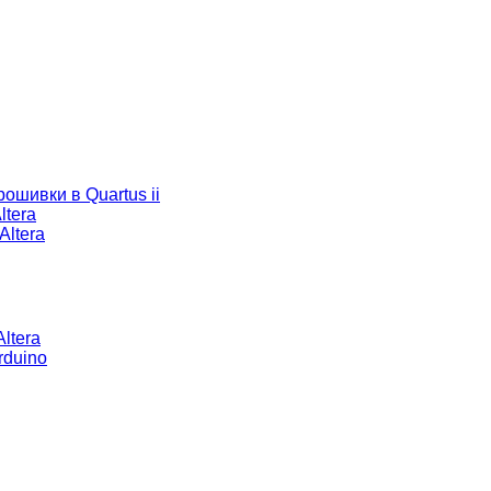
ошивки в Quartus ii
ltera
Altera
ltera
rduino