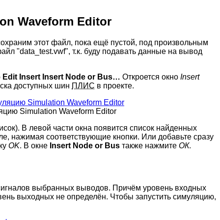
ion Waveform Editor
сохраним этот файл, пока ещё пустой, под произвольным
файл "data_test.vwf", т.к. буду подавать данные на вывод
ю
Edit
Insert
Insert Node or Bus…
Откроется окно
Insert
ска доступных шин
ПЛИС
в проекте.
яцию Simulation Waveform Editor
исок). В левой части окна появится список найденных
оле, нажимая соответствующие кнопки. Или добавьте сразу
пку
OK
. В окне
Insert Node or Bus
также нажмите
ОК
.
сигналов выбранных выводов. Причём уровень входных
вень выходных не определён. Чтобы запустить симуляцию,