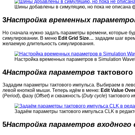
Шины добавлены в симуляцию, но пока не описана ф
3
Настройка временных параметр
Но сначала нужно задать параметры времени, которые буду
симулировании. В меню
Edit
Grid Size…
зададим шаг врем
желаемую длительность симулирования.
Настройка временных параметров в Simulation Wavef
4
Настройка параметров
тактового
Зададим параметры тактового импульса. Выбираем в лев
левой кнопкой мыши. Теперь идём в меню:
Edit
Value
Over
(
Period
), фазу (
Offset
) и скважность (
Duty cycle
) тактового 
Задаём параметры тактового импульса CLK в редакто
5
Настройка параметров входного 