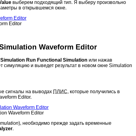
Value
выберем подходящий тип. Я выберу произвольно
раметры в открывшемся окне.
rm Editor
Simulation Waveform Editor
:
Simulation
Run Functional Simulation
или нажав
т симуляцию и выведет результат в новом окне Simulation
ые сигналы на выводах
ПЛИС
, которые получились в
veform Editor.
on Waveform Editor
imulation
), необходимо прежде задать временные
lyzer
.