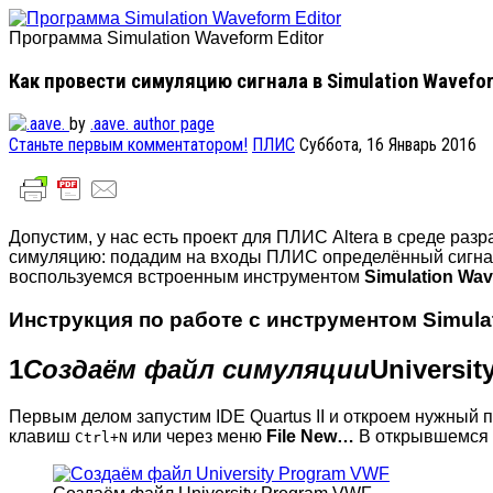
Программа Simulation Waveform Editor
Как провести симуляцию сигнала в Simulation Wavefor
by
.aave.
author page
Станьте первым комментатором!
ПЛИС
Суббота, 16 Январь 2016
Допустим, у нас есть проект для ПЛИС Altera в среде раз
симуляцию: подадим на входы ПЛИС определённый сигнал 
воспользуемся встроенным инструментом
Simulation Wav
Инструкция по работе с инструментом Simulat
1
Создаём файл симуляции
Universi
Первым делом запустим IDE Quartus II и откроем нужный
клавиш
или через меню
File
New…
В открывшемся 
Ctrl+N