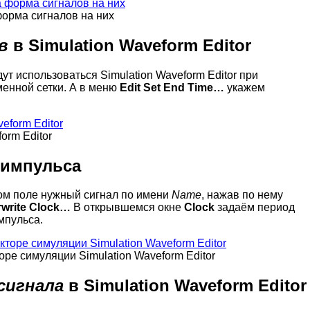
орма сигналов на них
ов
в Simulation Waveform Editor
т использоваться Simulation Waveform Editor при
енной сетки. А в меню
Edit
Set End Time…
укажем
orm Editor
 импульса
ом поле нужный сигнал по имени
Name
, нажав по нему
write Clock…
В открывшемся окне
Clock
задаём период
импульса.
ре симуляции Simulation Waveform Editor
сигнала
в Simulation Waveform Editor