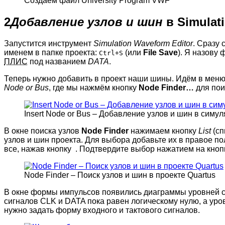
Создаём файл University Program VWF
2
Добавление узлов и шин
в Simulat
Запустится инструмент
Simulation Waveform Editor
. Сразу 
именем в папке проекта:
(или
File
Save
). Я назову 
Ctrl+S
ПЛИС
под названием
DATA
.
Теперь нужно добавить в проект наши шины. Идём в мен
Node or Bus
, где мы нажмём кнопку
Node Finder…
для пои
Insert Node or Bus – Добавление узлов и шин в симул
В окне поиска узлов
Node Finder
нажимаем кнопку
List
(сп
узлов и шин проекта. Для выбора добавьте их в правое п
все, нажав кнопку
. Подтвердите выбор нажатием на кно
Node Finder – Поиск узлов и шин в проекте Quartus
В окне формы импульсов появились диаграммы уровней 
сигналов CLK и DATA пока равен логическому нулю, а уро
нужно задать форму входного и тактового сигналов.