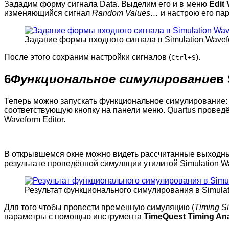
Зададим форму сигнала Data. Выделим его и в меню
Edit
изменяющийся сигнал
Random Values…
и настрою его па
Задание формы входного сигнала в Simulation Wavefo
После этого сохраним настройки сигналов (
).
Ctrl+S
6
Функциональное симулирование
в 
Теперь можно запускать функциональное симулирование
соответствующую кнопку на панели меню. Quartus проведё
Waveform Editor.
В открывшемся окне можно видеть рассчитанные выходн
результате проведённой симуляции утилитой Simulation Wa
Результат функционального симулирования в Simulati
Для того чтобы провести временную симуляцию (
Timing S
параметры с помощью инструмента
TimeQuest Timing Ana