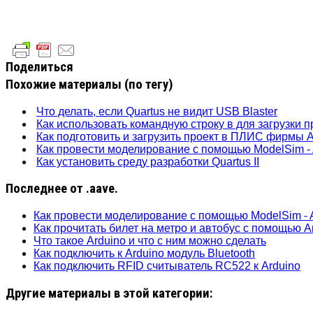
Поделиться
Похожие материалы (по тегу)
Что делать, если Quartus не видит USB Blaster
Как использовать командную строку в для загрузки пр
Как подготовить и загрузить проект в ПЛИС фирмы A
Как провести моделирование с помощью ModelSim - 
Как установить среду разработки Quartus II
Последнее от .aave.
Как провести моделирование с помощью ModelSim - A
Как прочитать билет на метро и автобус с помощью A
Что такое Arduino и что с ним можно сделать
Как подключить к Arduino модуль Bluetooth
Как подключить RFID считыватель RC522 к Arduino
Другие материалы в этой категории: