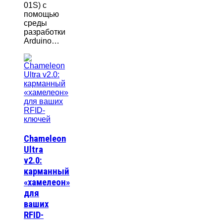
01S) с
помощью
среды
разработки
Arduino…
Chameleon
Ultra
v2.0:
карманный
«хамелеон»
для
ваших
RFID-