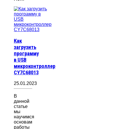
Как
загрузить
программу
в USB
микроконтроллер
CY7C68013
25.01.2023
В
данной
статье
мы
научимся
основам
работы