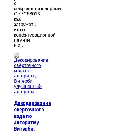
с
микроконтроллерами
CY7C68013:
как
загружать
их из
конфигурационной
памяти
и с…
Декодирование
свёрточного
кода по
алгоритму
Витерби,