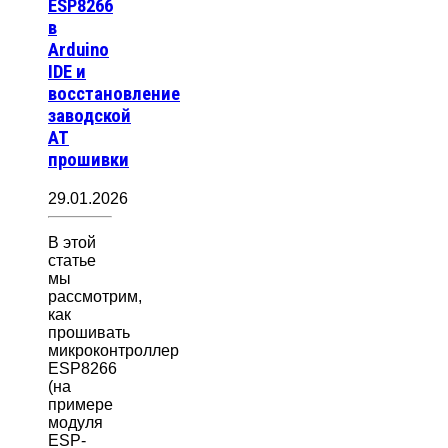
ESP8266
в
Arduino
IDE и
восстановление
заводской
AT
прошивки
29.01.2026
В этой
статье
мы
рассмотрим,
как
прошивать
микроконтроллер
ESP8266
(на
примере
модуля
ESP-