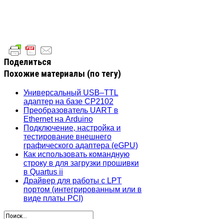
Поделиться
Похожие материалы (по тегу)
Универсальный USB–TTL
адаптер на базе CP2102
Преобразователь UART в
Ethernet на Arduino
Подключение, настройка и
тестирование внешнего
графического адаптера (eGPU)
Как использовать командную
строку в для загрузки прошивки
в Quartus ii
Драйвер для работы с LPT
портом (интегрированным или в
виде платы PCI)