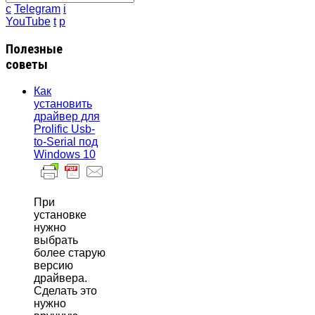
c
Telegram
i
YouTube
t
p
Полезные
советы
Как
установить
драйвер для
Prolific Usb-
to-Serial под
Windows 10
При
установке
нужно
выбрать
более старую
версию
драйвера.
Сделать это
нужно