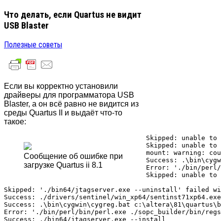
Что делать, если Quartus не видит
USB Blaster
Полезные советы
Если вы корректно установили
драйверы для программатора USB
Blaster, а он всё равно не видится из
среды Quartus II и выдаёт что-то
такое:
Skipped: unable to 
Skipped: unable to 
mount: warning: cou
Сообщение об ошибке при
Success: .\bin\cygw
загрузке Quartus ii 8.1
Error: './bin/perl/
Skipped: unable to 
Skipped: './bin64/jtagserver.exe --uninstall' failed wi
Success: ./drivers/sentinel/win_xp64/sentinst71xp64.exe
Success: .\bin\cygwin\cygreg.bat c:\altera\81\quartus\b
Error: './bin/perl/bin/perl.exe ./sopc_builder/bin/regs