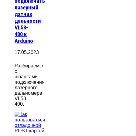
подключить
лазерный
датчик
дальности
VL53-
400 к
Arduino
17.05.2023
Разбираемся
с
нюансами
подключения
лазерного
дальномера
VL53-
400.