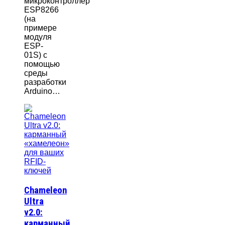
микроконтроллер
ESP8266
(на
примере
модуля
ESP-
01S) с
помощью
среды
разработки
Arduino…
Chameleon
Ultra
v2.0:
карманный