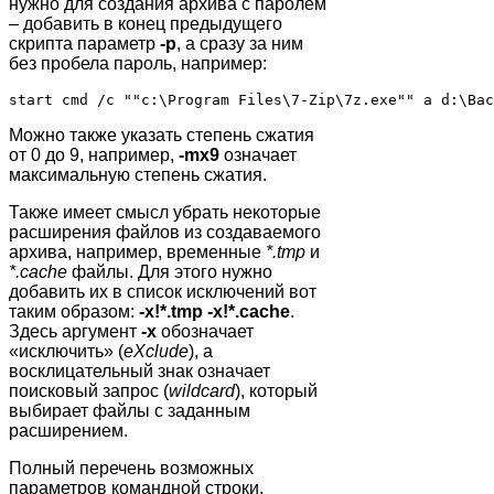
нужно для создания архива с паролем
– добавить в конец предыдущего
скрипта параметр
-p
, а сразу за ним
без пробела пароль, например:
Можно также указать степень сжатия
от 0 до 9, например,
-mx9
означает
максимальную степень сжатия.
Также имеет смысл убрать некоторые
расширения файлов из создаваемого
архива, например, временные
*.tmp
и
*.cache
файлы. Для этого нужно
добавить их в список исключений вот
таким образом:
-x!*.tmp -x!*.cache
.
Здесь аргумент
-x
обозначает
«исключить» (
eXclude
), а
восклицательный знак означает
поисковый запрос (
wildcard
), который
выбирает файлы с заданным
расширением.
Полный перечень возможных
параметров командной строки,