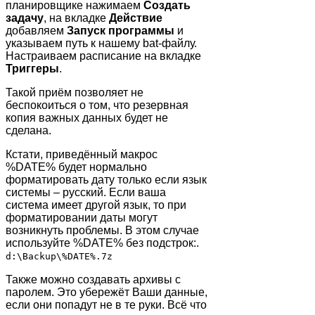
планировщике нажимаем
Создать
задачу
, на вкладке
Действие
добавляем
Запуск программы
и
указываем путь к нашему bat-файлу.
Настраиваем расписание на вкладке
Триггеры
.
Такой приём позволяет не
беспокоиться о том, что резервная
копия важных данных будет не
сделана.
Кстати, приведённый макрос
%DATE% будет нормально
форматировать дату только если язык
системы – русский. Если ваша
система имеет другой язык, то при
форматировании даты могут
возникнуть проблемы. В этом случае
используйте %DATE% без подстрок:.
d:\Baсkup\%DATE%.7z
Также можно создавать архивы с
паролем. Это убережёт Ваши данные,
если они попадут не в те руки. Всё что