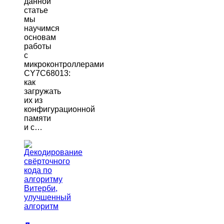
данной
статье
мы
научимся
основам
работы
с
микроконтроллерами
CY7C68013:
как
загружать
их из
конфигурационной
памяти
и с…