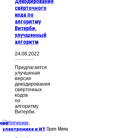
Декодирование
свёрточного
кода по
алгоритму
Витерби,
улучшенный
алгоритм
24.08.2022
Предлагается
улучшеная
версия
декодирования
свёрточных
кодов
по
алгоритму
Витерби.
уино
электронике и ИТ
Open Menu