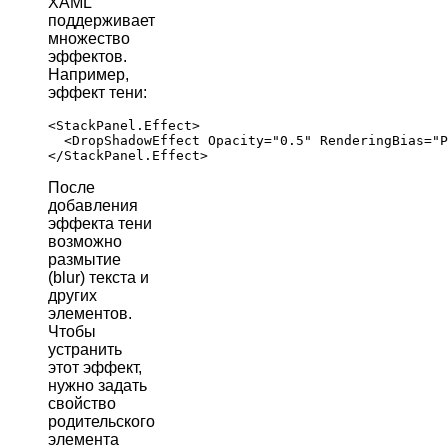
XAML
поддерживает
множество
эффектов.
Например,
эффект тени:
<StackPanel.Effect>

  <DropShadowEffect Opacity="0.5" RenderingBias="P
После
добавления
эффекта тени
возможно
размытие
(blur) текста и
других
элементов.
Чтобы
устранить
этот эффект,
нужно задать
свойство
родительского
элемента