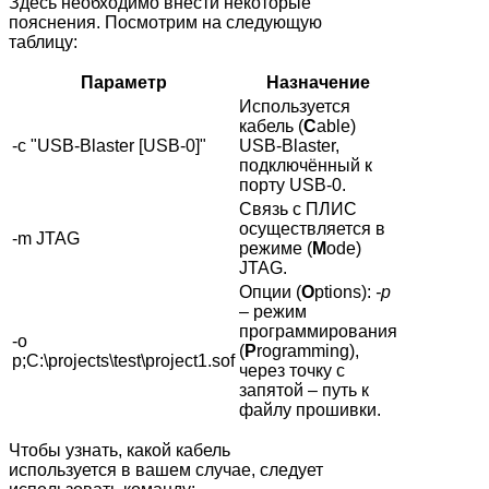
Здесь необходимо внести некоторые
пояснения. Посмотрим на следующую
таблицу:
Параметр
Назначение
Иcпользуется
кабель (
C
able)
-c "USB-Blaster [USB-0]"
USB-Blaster,
подключённый к
порту USB-0.
Связь с ПЛИС
осуществляется в
-m JTAG
режиме (
M
ode)
JTAG.
Опции (
O
ptions):
-p
– режим
программирования
-o
(
P
rogramming),
p;C:\projects\test\project1.sof
через точку с
запятой – путь к
файлу прошивки.
Чтобы узнать, какой кабель
используется в вашем случае, следует