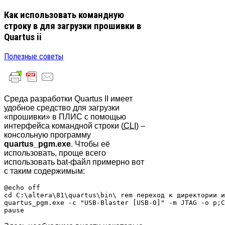
Как использовать командную
строку в для загрузки прошивки в
Quartus ii
Полезные советы
Среда разработки Quartus II имеет
удобное средство для загрузки
«прошивки» в ПЛИС с помощью
интерфейса командной строки (
CLI
) –
консольную программу
quartus_pgm.exe
. Чтобы её
использовать, проще всего
использовать bat-файл примерно вот
с таким содержимым:
@echo off

cd C:\altera\81\quartus\bin\ rem переход к директории и
quartus_pgm.exe -c "USB-Blaster [USB-0]" -m JTAG -o p;C