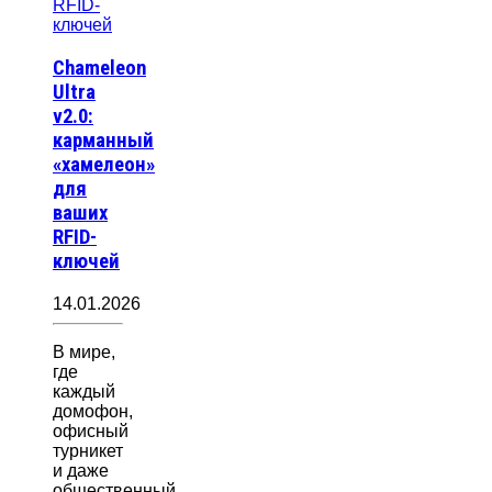
Chameleon
Ultra
v2.0:
карманный
«хамелеон»
для
ваших
RFID-
ключей
14.01.2026
В мире,
где
каждый
домофон,
офисный
турникет
и даже
общественный