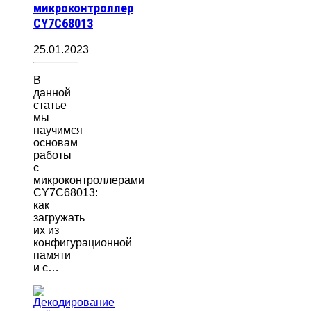
микроконтроллер
CY7C68013
25.01.2023
В
данной
статье
мы
научимся
основам
работы
с
микроконтроллерами
CY7C68013:
как
загружать
их из
конфигурационной
памяти
и с…