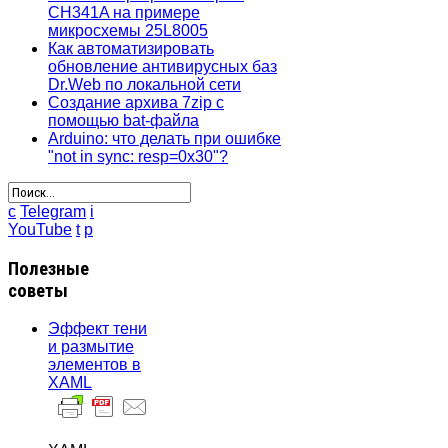
CH341A на примере
микросхемы 25L8005
Как автоматизировать
обновление антивирусных баз
Dr.Web по локальной сети
Создание архива 7zip с
помощью bat-файла
Arduino: что делать при ошибке
"not in sync: resp=0x30"?
c
Telegram
i
YouTube
t
p
Полезные
советы
Эффект тени
и размытие
элементов в
XAML