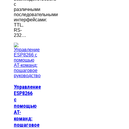
с
различными
последовательными
интерфейсами:
TTL,
RS-
232…
Управление
ESP8266
с
помощью
AT-
команд:
пошаговое