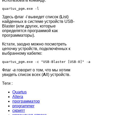
использовать команду:
Здесь флаг
-l
выведет список (
L
ist)
найденных в системе устройств USB-
Blaster (или других, которые
определятся программой как
программаторы).
Кстати, заодно можно посмотреть
цепочку устройств, подключённых к
выбранному кабелю:
Флаг
-a
говорит о том, что мы хотим
увидеть список всех (
A
ll) устройств.
Теги :
Quartus
Altera
программатор
programmer
скрипт