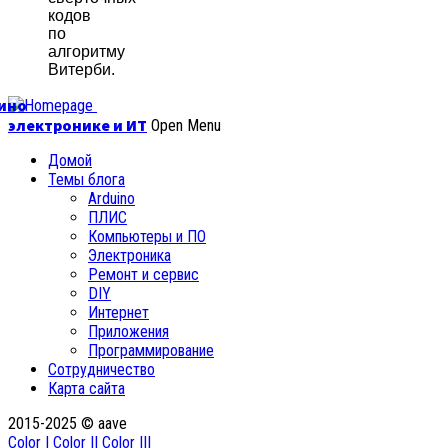
кодов
по
алгоритму
Витерби.
уино
электронике и ИТ
Open Menu
Домой
Темы блога
Arduino
ПЛИС
Компьютеры и ПО
Электроника
Ремонт и сервис
DIY
Интернет
Приложения
Программирование
Сотрудничество
Карта сайта
2015-2025 © aave
Color I
Color II
Color III