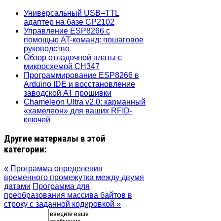
Универсальный USB–TTL
адаптер на базе CP2102
Управление ESP8266 с
помощью AT-команд: пошаговое
руководство
Обзор отладочной платы с
микросхемой CH347
Программирование ESP8266 в
Arduino IDE и восстановление
заводской AT прошивки
Chameleon Ultra v2.0: карманный
«хамелеон» для ваших RFID-
ключей
Другие материалы в этой
категории:
« Программа определения
временного промежутка между двумя
датами
Программа для
преобразования массива байтов в
строку с заданной кодировкой »