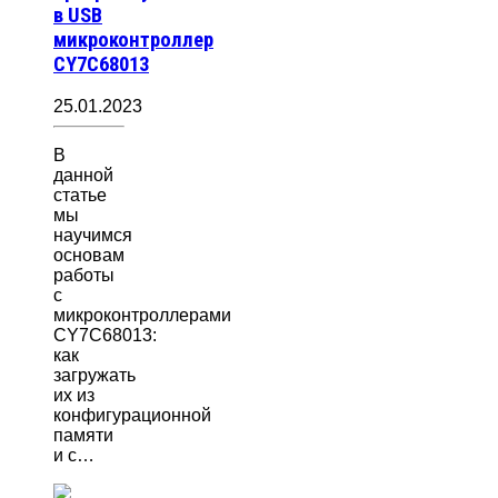
в USB
микроконтроллер
CY7C68013
25.01.2023
В
данной
статье
мы
научимся
основам
работы
с
микроконтроллерами
CY7C68013:
как
загружать
их из
конфигурационной
памяти
и с…