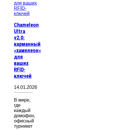
Chameleon
Ultra
v2.0:
карманный
«хамелеон»
для
ваших
RFID-
ключей
14.01.2026
В мире,
где
каждый
домофон,
офисный
турникет