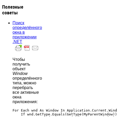
Полезные
советы
Поиск
определённого
окна в
приложении
.NET
Чтобы
получить
объект
Window
определённого
типа, можно
перебрать
все активные
окна
приложения:
For Each wnd As Window In Application.Current.Wind
    If wnd.GetType.Equals(GetType(MyParentWindow))