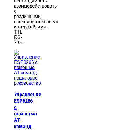
необходимость
взаимодействовать
с
различными
последовательными
интерфейсами:
TTL,
RS-
232…
Управление
ESP8266
с
помощью
AT-
команд: