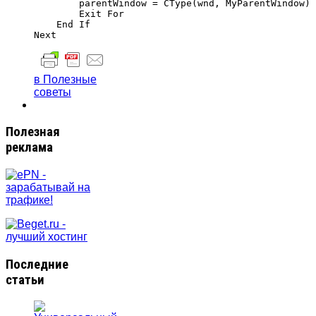
        parentWindow = CType(wnd, MyParentWindow)

        Exit For

    End If

в Полезные
советы
Полезная
реклама
Последние
статьи