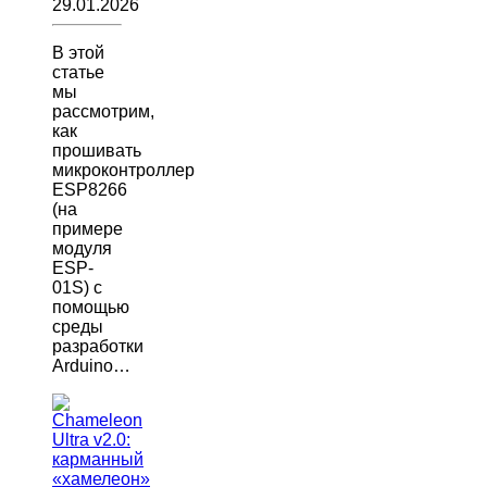
29.01.2026
В этой
статье
мы
рассмотрим,
как
прошивать
микроконтроллер
ESP8266
(на
примере
модуля
ESP-
01S) с
помощью
среды
разработки
Arduino…