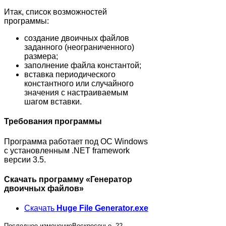
Итак, список возможностей
программы:
создание двоичных файлов
заданного (неограниченного)
размера;
заполнение файла константой;
вставка периодического
константного или случайного
значения с настраиваемым
шагом вставки.
Требования программы
Программа работает под
ОС Windows
с установленным
.NET framework
версии 3.5
.
Скачать программу «Генератор
двоичных файлов»
Скачать
Huge File Generator.exe
Последнее изменениеВоскресенье, 22