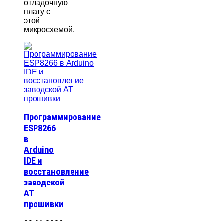
отладочную
плату с
этой
микросхемой.
Программирование
ESP8266
в
Arduino
IDE и
восстановление
заводской
AT
прошивки