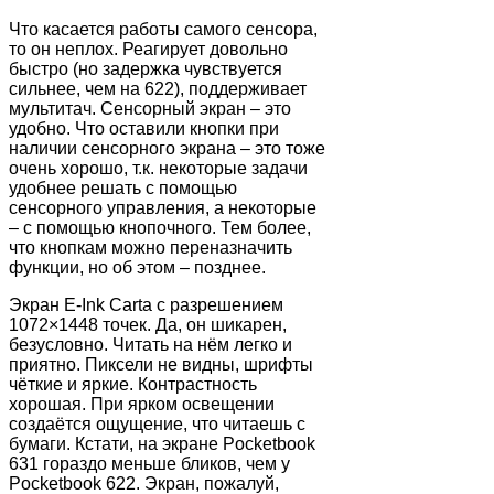
Что касается работы самого сенсора,
то он неплох. Реагирует довольно
быстро (но задержка чувствуется
сильнее, чем на 622), поддерживает
мультитач. Сенсорный экран – это
удобно. Что оставили кнопки при
наличии сенсорного экрана – это тоже
очень хорошо, т.к. некоторые задачи
удобнее решать с помощью
сенсорного управления, а некоторые
– с помощью кнопочного. Тем более,
что кнопкам можно переназначить
функции, но об этом – позднее.
Экран E-Ink Carta с разрешением
1072×1448 точек. Да, он шикарен,
безусловно. Читать на нём легко и
приятно. Пиксели не видны, шрифты
чёткие и яркие. Контрастность
хорошая. При ярком освещении
создаётся ощущение, что читаешь с
бумаги. Кстати, на экране Pocketbook
631 гораздо меньше бликов, чем у
Pocketbook 622. Экран, пожалуй,