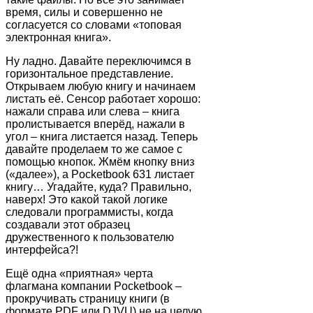
время, силы и совершенно не
согласуется со словами «топовая
электронная книга».
Ну ладно. Давайте переключимся в
горизонтальное представление.
Открываем любую книгу и начинаем
листать её. Сенсор работает хорошо:
нажали справа или слева – книга
пролистывается вперёд, нажали в
угол – книга листается назад. Теперь
давайте проделаем то же самое с
помощью кнопок. Жмём кнопку вниз
(«далее»), а Pocketbook 631 листает
книгу… Угадайте, куда? Правильно,
наверх! Это какой такой логике
следовали программисты, когда
создавали этот образец
дружественного к пользователю
интерфейса?!
Ещё одна «приятная» черта
флагмана компании Pocketbook –
прокручивать страницу книги (в
формате PDF или DJVU) не на целую