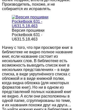
Производитель, похоже, и не
собирается их исправлять.
Версия прошивки
Pocketbook 631 -
U631.5.18.463
Начну с того, что при просмотре книг в
библиотеке не видно полное название
книг, если название состоит из
нескольких слов. В библиотеке есть
возможность выводить список книг в
нескольких представлениях – в виде
списка, в виде укрупнённого списка с
обложкой и в виде книжной полки,
когда видна обложка (для некоторых
форматов книг). Но ни в одном из
представлений полных названий книг
не видно. А если они расположены в
одной папке, сгруппированы по теме,
и их названия похожи друг на друга…
То найти нужную книгу в библиотеке в