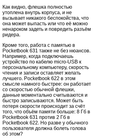
Как видно, флешка полностью
утоплена внутрь корпуса, и не
вызывает никакого беспокойства, что
она может выпасть или что её можно
ненароком задеть и повредить разъём
ридера.
Кроме того, работа с памятью в
Pocketbook 631 также не без нюансов.
Например, когда подключаешь
устройство по кабелю micro-USB к
персональному компьютеру, скорость
чтения и записи оставляет желать
лучшего. Pocketbook 622 в этом
смысле намного быстрее: он работает
со скоростью обычной флешки,
данные моментально считываются и
быстро записываются. Может быть
потеря скорости происходит за счёт
того, что объём памяти больше: 8 Гб в
Pocketbook 631 против 2 Гб в
Pocketbook 622. Но разве у обычного
пользователя должна болеть голова
об этом?