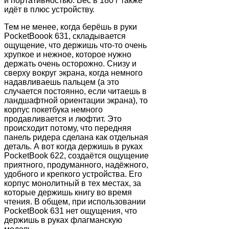
и портативностью. Вес в 180 г также
идёт в плюс устройству.
Тем не менее, когда берёшь в руки
PocketBoook 631, складывается
ощущение, что держишь что-то очень
хрупкое и нежное, которое нужно
держать очень осторожно. Снизу и
сверху вокруг экрана, когда немного
надавливаешь пальцем (а это
случается постоянно, если читаешь в
ландшафтной ориентации экрана), то
корпус покетбука немного
продавливается и люфтит. Это
происходит потому, что передняя
панель ридера сделана как отдельная
деталь. А вот когда держишь в руках
PocketBook 622, создаётся ощущение
приятного, продуманного, надёжного,
удобного и крепкого устройства. Его
корпус монолитный в тех местах, за
которые держишь книгу во время
чтения. В общем, при использовании
PocketBook 631 нет ощущения, что
держишь в руках флагманскую