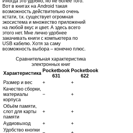
Иногда это удобно, но не более того.
Вот в книгах на Android такая
возможность действительно очень
кстати, т.к. существует огромная
экосистема и множество приложений
на любой вкус и цвет. А здесь всего
этого нет. Мне лично удобнее
закачивать книги с компьютера по
USB кабелю. Хотя за саму
возможность выбора – конечно плюс.
Сравнительная характеристика
электронных книг
Pocketbook
Pocketbook
Характеристика
631
622
Размер и вес
+
+
Качество сборки,
материалы
−
+
корпуса
Объём памяти,
слот для карты
+
+
памяти
Аудиовыход
+
+
Удобство кнопки
−
+