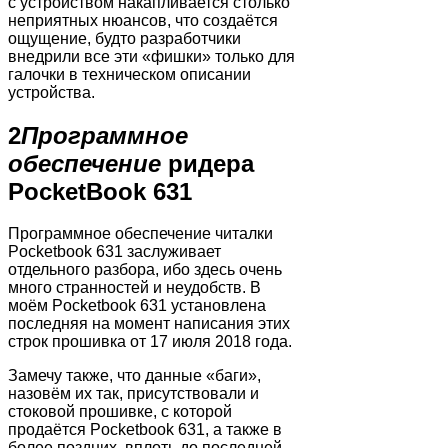
с устройством накапливается столько
неприятных нюансов, что создаётся
ощущение, будто разработчики
внедрили все эти «фишки» только для
галочки в техническом описании
устройства.
2
Программное
обеспечение
ридера
PocketBook 631
Программное обеспечение читалки
Pocketbook 631 заслуживает
отдельного разбора, ибо здесь очень
много странностей и неудобств. В
моём Pocketbook 631 установлена
последняя на момент написания этих
строк прошивка от 17 июля 2018 года.
Замечу также, что данные «баги»,
назовём их так, присутствовали и
стоковой прошивке, с которой
продаётся Pocketbook 631, а также в
более поздних, вплоть до последней.