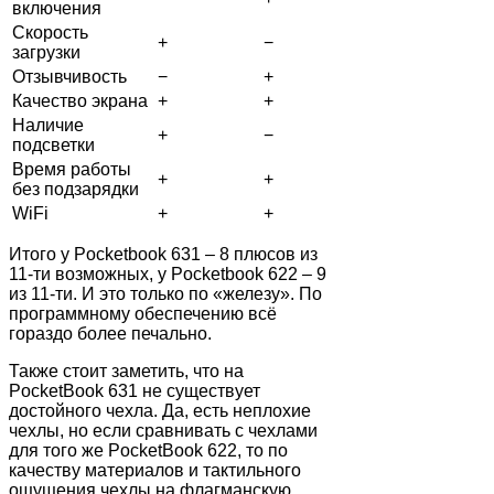
включения
Скорость
+
−
загрузки
Отзывчивость
−
+
Качество экрана
+
+
Наличие
+
−
подсветки
Время работы
+
+
без подзарядки
WiFi
+
+
Итого у Pocketbook 631 – 8 плюсов из
11-ти возможных, у Pocketbook 622 – 9
из 11-ти. И это только по «железу». По
программному обеспечению всё
гораздо более печально.
Также стоит заметить, что на
PocketBook 631 не существует
достойного чехла. Да, есть неплохие
чехлы, но если сравнивать с чехлами
для того же PocketBook 622, то по
качеству материалов и тактильного
ощущения чехлы на флагманскую