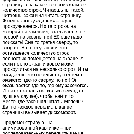
страницу, а на какое-то произвольное
количество строк. Читаешь ты такой,
читаешь, закончил читать страницу.
Жмёшь кнопку «далее» – экран
прокручивается. Но та строка, на
которой ты закончил, оказывается не
первой на экране, нет! Её ещё надо
поискать! Она то третья сверху, то
вторая. Это при условии, что
оставшееся количество строк
полностью помещается на экране. А
если нет, то экран и вовсе может
прокрутиться на несколько строк. И ты
ожидаешь, что перелистнутый текст
окажется где-то сверху, но нет! Он
оказывается где-то, где ему захочется.
И ты потратишь несколько секунд (в
лучшем случае), чтобы найти то
место, где закончил читать. Мелочь?
Да, но каждое перелистывание
страницы вызывает дискомфорт.
Продемонстрирую. На
анимированной картинке – три
последовательных перелистывания