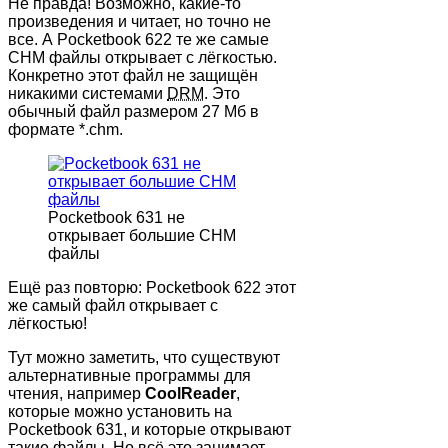
Не правда! Возможно, какие-то
произведения и читает, но точно не
все. А Pocketbook 622 те же самые
CHM файлы открывает с лёгкостью.
Конкретно этот файл не защищён
никакими системами
DRM
. Это
обычный файл размером 27 Мб в
формате *.chm.
Pocketbook 631 не
открывает большие CHM
файлы
Ещё раз повторю: Pocketbook 622 этот
же самый файл открывает с
лёгкостью!
Тут можно заметить, что существуют
альтернативные программы для
чтения, например
CoolReader
,
которые можно установить на
Pocketbook 631, и которые открывают
такие файлы. Но всё это занимает