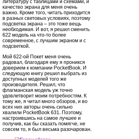
литературу с таблицами и схемами, и
качество экрана для меня очень
важно. Кроме того, читать приходится
в разных световых условиях, поэтому
подсветка экрана – это тоже вещь
необходимая. И вот, я решил сменить
622 модель на что-то более
современное, с лучшим экраном и с
подсветкой.
Мой 622-ой Покет меня очень
радовал, благодаря ему я проникся
доверием к компании PocketBook. И
следующую книгу решил выбрать из
доступных моделей того же
производителя. Решил, что
флагманская модель уж точно
удовлетворит моим потребностям. К
тому же, я читал много обзоров, и во
всех них авторы очень сильно
хвалили PocketBook 631. Поэтому,
настроившись на самое лучшее и
получив, как бы сказать помягче, не
совсем то, я был весьма разочарован.