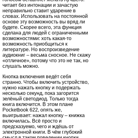
читает без интонации и зачастую
неправильно ставит ударение в
словах. Использовать на постоянной
основе эту возможность вы вряд ли
будете. Скорее всего, эта функция
сделана для людей с ограниченными
возможностями: хоть какая-то
возможность приобщиться к
литературе. Но воспроизведение
аудиокниг – весьма сносное. Не скажу
«отличное», потому что это не так, но
слушать можно.
Кнопка включения ведёт себя
странно. Чтобы включить устройство,
нужно нажать кнопку и подержать
несколько секунд, пока загорится
зелёный светодиод. Только тогда
книга включится. В этом плане
Pocketbook 622, опять же,
выигрывает: нажал кнопку – книжка
включилась. Всё просто и
предсказуемо, чего и ждёшь от
электронной книги. В чём глубокий
смысл в таком поведении кнопки