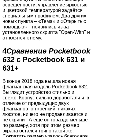
освещённости, управление яркостью
и цветовой температурой задаётся
специальным профилем. Два других
новых пункта – «Тема» и «Открыть с
помощью» – появились из-за
установленного скрипта "Open-With" и
относятся к нему.
4
Сравнение Pocketbook
632
с Pocketbook 631 и
631+
В конце 2018 года вышла новая
флагманская модель Pocketbook 632.
Выглядит устройство стильно и
свежо. Корпус сильно доработали и, в
отличие от предыдущих двух
флагманов, он крепкий, никаких
люфтов, ничего не продавливается и
не скрипит. А ещё он гораздо меньше
по размеру, хотя при этом размер
экрана остался точно такой же.
Сократить размер удалось благодаря